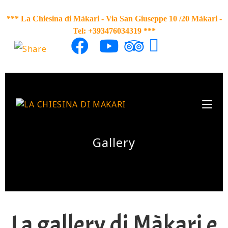
*** La Chiesina di Màkari - Via San Giuseppe 10 /20 Màkari
-
Tel: +393476034319 ***
Gallery
La gallery di Màkari e