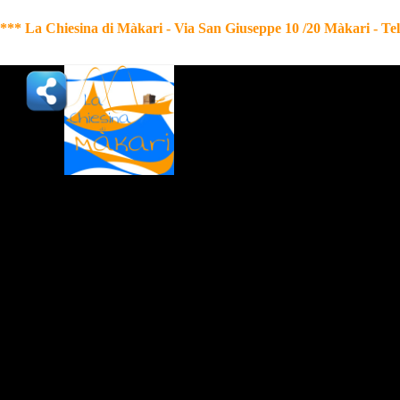
*** La Chiesina di Màkari - Via San Giuseppe 10 /20 Màkari
-
Te