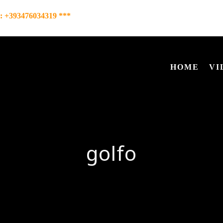
l: +393476034319 ***
HOME
VI
golfo