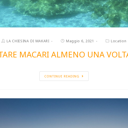
LA CHIESINA DI MAKARI
Maggio 6, 2021
Location
ITARE MACARI ALMENO UNA VOLTA
t/sdcard/DCIM/100GOPRO/GOPR0211
CONTINUE READING