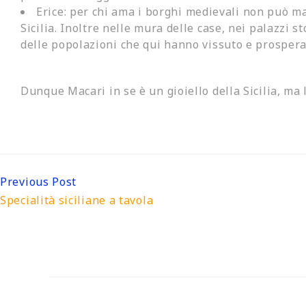
Erice: per chi ama i borghi medievali non può ma
Sicilia.
Inoltre
n
elle mura delle case, nei palazzi st
delle popolazioni che qui hanno vissuto e prospera
Dunque
Macari in se è un gioiello della Sicilia, ma
Continue
Previous Post
Specialità siciliane a tavola
Reading