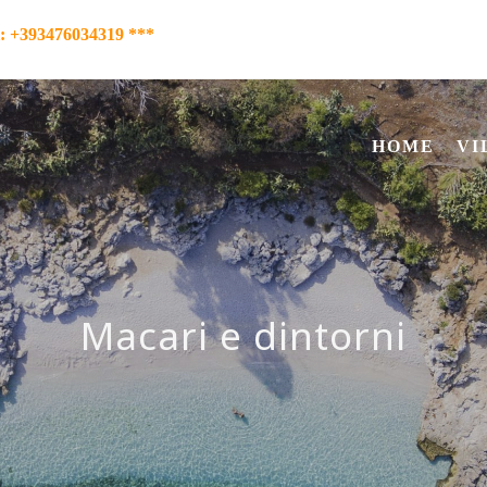
l: +393476034319 ***
HOME
VI
Macari e dintorni