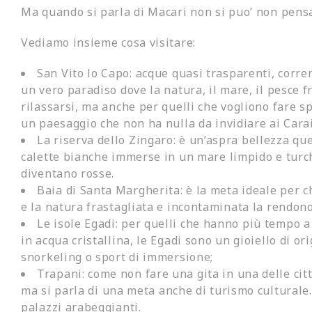
Ma quando si parla di Macari non si
puo’
non
pensa
Vediamo insieme cosa visitare:
San Vito lo Capo: a
cque
quasi
trasparenti, corre
un vero paradiso dove la natura, il mare, il pesce f
rilassarsi, ma anche per quelli che vogliono fare s
un paesaggio che non ha nulla da invidiare ai Cara
La riserva dello Zingaro: è un’aspra bellezza que
calette bianche immerse in un mare limpido e turc
diventano rosse.
Baia di Santa Margherita: è la meta ideale per ch
e la natura frastagliata e incontaminata la rendono
Le isole Egadi: per quelli che hanno più tempo a
in acqua cristallina, le Egadi sono un gioiello di o
snorkeling o sport di immersione;
Trapani: come non fare una gita in una delle città
ma
si parla di una
meta anche di turismo culturale
palazzi arabeggianti.