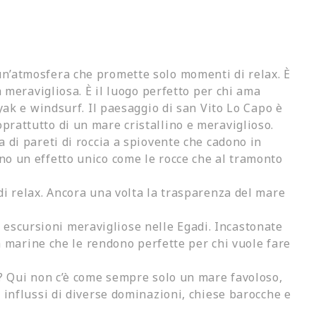
 un’atmosfera che
promette solo momenti di rela
x. È
a meravigliosa. È il luogo perfetto per chi ama
yak e windsurf. Il paesaggio di san Vito Lo Capo è
oprattutto di un mare cristallino e meraviglioso.
 di pareti di roccia a spiovente che cadono in
no un effetto unico come le rocce che al tramonto
i relax. Ancora una volta la trasparenza del mare
escursioni meravigliose nelle Egadi.
Incastonate
na marine che le rendono perfette per chi vuole fare
?
Qui non c’è come sempre solo un mare favoloso,
i influssi di diverse dominazioni, chiese barocche e