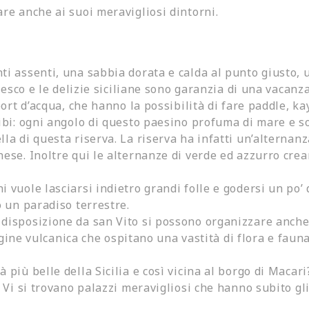
re anche ai suoi meravigliosi dintorni.
nti assenti,
una
sabbia dorata
e calda al punto giusto,
resco e le delizie siciliane sono garanzia di una vacanz
port d’acqua
,
che hanno la possibilità di fare paddle, ka
ibi: ogni angolo di questo paesino profuma di mare e
s
lla di questa riserva. La riserva ha
infatti
un’alternanza
hese.
Inoltre
qui le alternanze di verde ed azzurro crea
i vuole lasciarsi indietro grandi folle e godersi un po
’
d
 un paradiso terrestre.
 disposizione da san Vito si posso
no
organizzare anche 
rigine vulcanica che ospitano una vastità di flora e fau
 più belle della Sicilia e così vicina al borgo di Macari
. V
i si trovano palazzi meravigliosi che hanno subito gl